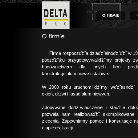
Firma rozpoczďż˝a dziaďż˝alnoďż˝ďż˝ w 19
poczďż˝tku przygotowywaliďż˝my projekty z
budownictwem dla innych firm produk
konstrukcje aluminiowe i stalowe.
W 2000 roku uruchomiliďż˝my wďż˝asnďż˝ p
okien, drzwi i fasad aluminiowych.
Zdobywane doďż˝wiadczenie i staďż˝e doks
pozwala nam realizowaďż˝ skomplikowane i
zlecenia. Zapewniamy pomoc i konsultacje 
etapie realizacji.